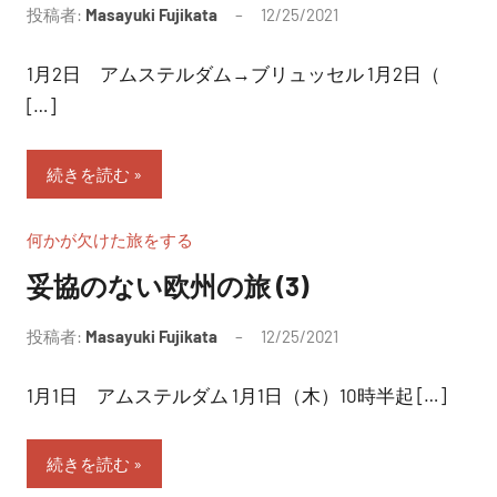
投稿者:
Masayuki Fujikata
12/25/2021
コ
メ
1月2日 アムステルダム→ブリュッセル 1月2日（
ン
ト
[…]
は
あ
続きを読む
り
ま
何かが欠けた旅をする
せ
ん
妥協のない欧州の旅 (3)
投稿者:
Masayuki Fujikata
12/25/2021
コ
メ
1月1日 アムステルダム 1月1日（木）10時半起 […]
ン
ト
は
続きを読む
あ