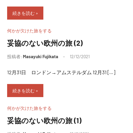
ト
は
続きを読む
あ
り
何かが欠けた旅をする
ま
せ
妥協のない欧州の旅 (2)
ん
投稿者:
Masayuki Fujikata
12/12/2021
コ
メ
12月31日 ロンドン→アムステルダム 12月31 […]
ン
ト
は
続きを読む
あ
り
何かが欠けた旅をする
ま
せ
妥協のない欧州の旅 (1)
ん