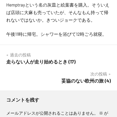
Hemptrayという名の灰皿と絵葉書を購入。そういえ
ば店頭に大麻も売っていたが、そんなもん持って帰
れないではないか。きついジョークである。
午後11時に帰宅。シャワーを浴びて12時ごろ就寝。
投
過去の投稿
走らない人が走り始めるとき (17)
稿
次の投稿
ナ
妥協のない欧州の旅 (4)
ビ
ゲ
コメントを残す
ー
メールアドレスが公開されることはありません。
※
が
シ