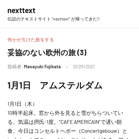
コ
nexttext
ン
伝説のテキストサイト "nexttext" が帰ってきた!!
テ
ン
ツ
何かが欠けた旅をする
へ
妥協のない欧州の旅 (3)
ス
キ
投稿者:
Masayuki Fujikata
12/25/2021
コ
ッ
メ
プ
1月1日 アムステルダム
ン
ト
は
1月1日（木）
あ
10時半起床。窓から外を見ると雪がちらついてい
り
る。気温は摂氏-1度。”CAFE AMERICAIN”で遅い朝
ま
食。今日はコンセルトヘボー（Concertgebouw）と
せ