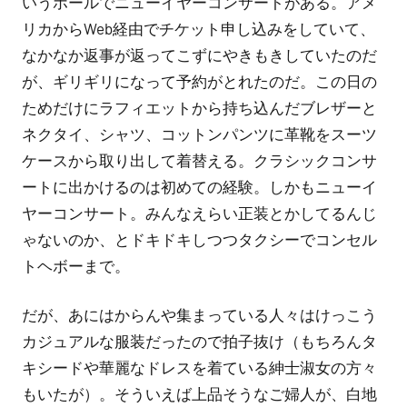
ん
いうホールでニューイヤーコンサートがある。アメ
リカからWeb経由でチケット申し込みをしていて、
なかなか返事が返ってこずにやきもきしていたのだ
が、ギリギリになって予約がとれたのだ。この日の
ためだけにラフィエットから持ち込んだブレザーと
ネクタイ、シャツ、コットンパンツに革靴をスーツ
ケースから取り出して着替える。クラシックコンサ
ートに出かけるのは初めての経験。しかもニューイ
ヤーコンサート。みんなえらい正装とかしてるんじ
ゃないのか、とドキドキしつつタクシーでコンセル
トヘボーまで。
だが、あにはからんや集まっている人々はけっこう
カジュアルな服装だったので拍子抜け（もちろんタ
キシードや華麗なドレスを着ている紳士淑女の方々
もいたが）。そういえば上品そうなご婦人が、白地