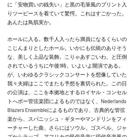
に「安物買いの銭失い」と黒の毛筆風のプリント入
りツーピースを着ていて驚愕。これはすごかった。
あんたは鳥肌実か。
ホールに入る。数千人入ったら満員になるくらいの
こじんまりとしたホール。いかにも伝統のありそう
な、美しく上品な装飾。こりゃあすごいわ、と圧倒
されているうちに午後1時。いよいよ開演である。
が、いわゆるクラシックコンサートを想像していた
我々夫婦はここでまたも予想を裏切られた。この日
の公演は、ここを本拠地とするロイヤル・コンセル
トへボー管弦楽団によるものではなく、Nederlands
Blazers Ensembleによるものであり、古典的な管弦
楽から、スパニッシュ・ギターやマンドリンをフィ
ーチャーした曲、さらにはソウル、ゴスペル、ジャ
ズからラップ、アフリカの民俗音楽に現代音楽風の