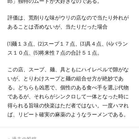
郎」独特のムードが大好きなのである。
評価は、荒削りな味がウリの店なので当たり外れが
あることは否めないが、当たりだった場合
(1)麺１３点、(2)スープ１７点、(3)具４点、(4)バラン
ス１０点、(5)将来性７点の合計５１点。
この店、スープ、麺、具ともにハイレベルで隙がな
いが、とりわけスープと麺の組合せ方が絶妙であ
る。どちらも凶悪で、個性のある食べ手を選ぶ代物
であるが、それらがシンクロして一体となった時に
得られる旨味の快楽はただ者ではない。一度ハマれ
ば、リピート確実の麻薬のようなラーメンである。
過去の投稿