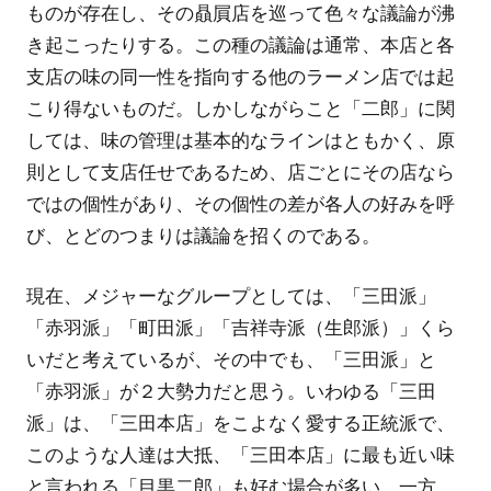
ものが存在し、その贔屓店を巡って色々な議論が沸
き起こったりする。この種の議論は通常、本店と各
支店の味の同一性を指向する他のラーメン店では起
こり得ないものだ。しかしながらこと「二郎」に関
しては、味の管理は基本的なラインはともかく、原
則として支店任せであるため、店ごとにその店なら
ではの個性があり、その個性の差が各人の好みを呼
び、とどのつまりは議論を招くのである。
現在、メジャーなグループとしては、「三田派」
「赤羽派」「町田派」「吉祥寺派（生郎派）」くら
いだと考えているが、その中でも、「三田派」と
「赤羽派」が２大勢力だと思う。いわゆる「三田
派」は、「三田本店」をこよなく愛する正統派で、
このような人達は大抵、「三田本店」に最も近い味
と言われる「目黒二郎」も好む場合が多い。一方