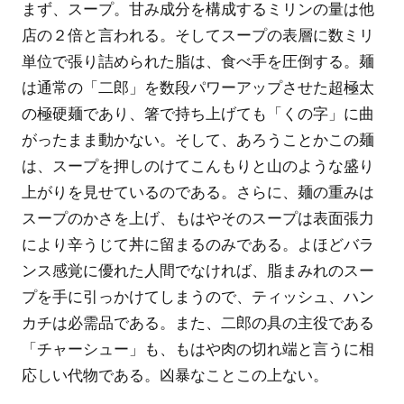
まず、スープ。甘み成分を構成するミリンの量は他
店の２倍と言われる。そしてスープの表層に数ミリ
単位で張り詰められた脂は、食べ手を圧倒する。麺
は通常の「二郎」を数段パワーアップさせた超極太
の極硬麺であり、箸で持ち上げても「くの字」に曲
がったまま動かない。そして、あろうことかこの麺
は、スープを押しのけてこんもりと山のような盛り
上がりを見せているのである。さらに、麺の重みは
スープのかさを上げ、もはやそのスープは表面張力
により辛うじて丼に留まるのみである。よほどバラ
ンス感覚に優れた人間でなければ、脂まみれのスー
プを手に引っかけてしまうので、ティッシュ、ハン
カチは必需品である。また、二郎の具の主役である
「チャーシュー」も、もはや肉の切れ端と言うに相
応しい代物である。凶暴なことこの上ない。