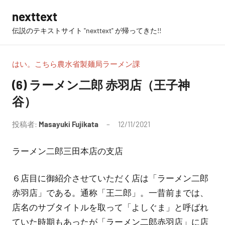
コ
nexttext
ン
伝説のテキストサイト "nexttext" が帰ってきた!!
テ
ン
ツ
はい。こちら農水省製麺局ラーメン課
へ
(6) ラーメン二郎 赤羽店（王子神
ス
谷）
キ
ッ
投稿者:
Masayuki Fujikata
12/11/2021
コ
プ
メ
ラーメン二郎三田本店の支店
ン
ト
は
６店目に御紹介させていただく店は「ラーメン二郎
あ
赤羽店」である。通称「王二郎」。一昔前までは、
り
店名のサブタイトルを取って「よしぐま」と呼ばれ
ま
ていた時期もあったが「ラーメン二郎赤羽店」に店