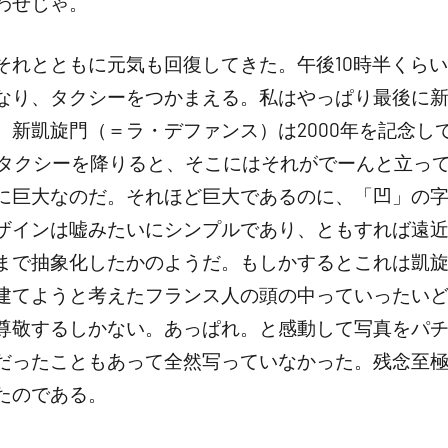
わせじゃ。
それとともに元気も回復してきた。午後10時半くら
なり、タクシーをつかまえる。私はやっぱり最後に
。新凱旋門（＝ラ・デファンス）は2000年を記念し
。タクシーを降りると、そこにはそれがでーんと立っ
に巨大なのだ。それほど巨大であるのに、「凹」の
ザインは嘘みたいにシンプルであり、ともすれば遠
まで抽象化したかのようだ。もしかするとこれは凱
建てようと考えたフランス人の頭の中っていったい
尊敬するしかない。あっぱれ。と感動して写真をパ
だったこともあって全然写っていなかった。残念至
たのである。