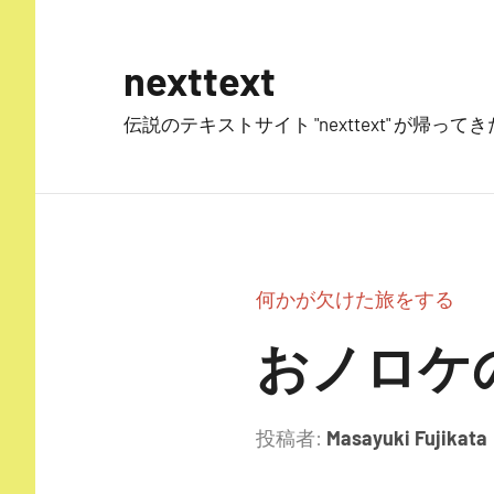
コ
ン
nexttext
テ
ン
伝説のテキストサイト "nexttext" が帰ってきた
ツ
へ
ス
キ
ッ
プ
何かが欠けた旅をする
おノロケの
投稿者:
Masayuki Fujikata