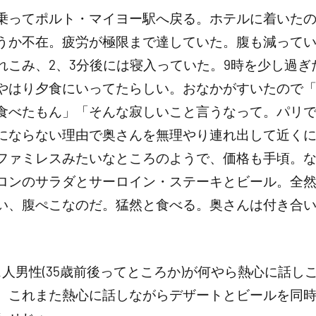
乗ってポルト・マイヨー駅へ戻る。ホテルに着いたの
うか不在。疲労が極限まで達していた。腹も減って
れこみ、2、3分後には寝入っていた。9時を少し過ぎ
やはり夕食にいってたらしい。おなかがすいたので
食べたもん」「そんな寂しいこと言うなって。パリ
にならない理由で奥さんを無理やり連れ出して近くにあ
ファミレスみたいなところのようで、価格も手頃。
ロンのサラダとサーロイン・ステーキとビール。全
い、腹ぺこなのだ。猛然と食べる。奥さんは付き合
人男性(35歳前後ってところか)が何やら熱心に話し
、これまた熱心に話しながらデザートとビールを同