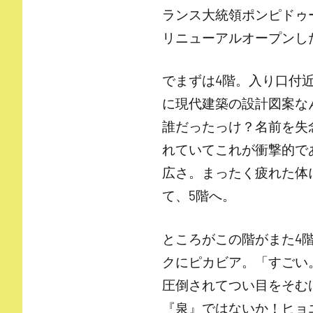
ランス大統領ポンピドゥ
リニューアルオープンし
でまずは4階。入り口付
に現代建築の設計図案な
誰だったっけ？名前を失
れていてこれが衝撃的で
広さ。まったく疲れた体
て、5階へ。
ところがこの階がまた4
クにピカビア。「すごい
圧倒されてつい目をそむ
『泉』ではないか！ヒョ