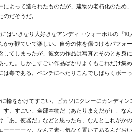
ーによって造られたものだが、建物の老朽化のため、つ
たのだそうだ。
近にはいきなり大好きなアンディ・ウォーホルの『10
んかが観ていて楽しい。自分の体を傷つけるパフォ
念してしまったが、彼女の作品は写真とそのとき身
あった。しかしすごい作品ばかりよくもこれだけ集
には毒である。ベンチにへたりこんでしばらくボー
階に輪をかけてすごい。ピカソにクレーにカンディン
。す、すごい。全部本物だ（あたりまえだが）。な
け「あ。便器だ」などと思ったら、なんとこれがか
エーーーーッ。なんて素っ気なく置いてあるんだお