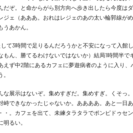
んだぞ。と命からがら別方向へ歩き出したら今度は
レジェ（あああ。おれはレジェのあの太い輪郭線が
もうあかん。
たして3時間で足りるんだろうかと不安になって入館
なもん、勝てるわけないではないか）結局1時間半で
あえず中2階にあるカフェに夢遊病者のように入り、
う。
んな展示はないぞ。集めすぎだ。集めすぎ。くそっ
対峙できなかったじゃないか。ああああ。あと一日
・・。カフェを出て、未練タラタラでポンピドゥセン
に明るい。