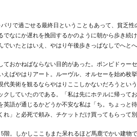
ン
ト
は
をパリで過ごせる最終日ということもあって、貧乏性
あ
るでなにか遅れを挽回するかのように朝から歩き続
り
んでいたとはいえ、やはり午後歩きっぱなしでへと
ま
せ
しておかねばならない目的があった。ポンピドゥー
ん
いえばやはりアート。ルーヴル、オルセーを始め枚
現代美術を観るならやはりここしかないだろうとい
ックしていたのである。「私は先にホテルに帰って
を英語が通じるかどうか不安な私は「ち。ちょっと
くれ」と必死で頼み、チケットだけ買ってもらって
5階。しかしここもまた呆れるほど馬鹿でかい建物であ