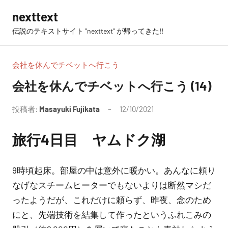
コ
nexttext
ン
伝説のテキストサイト "nexttext" が帰ってきた!!
テ
ン
ツ
会社を休んでチベットへ行こう
へ
会社を休んでチベットへ行こう (14)
ス
キ
投稿者:
Masayuki Fujikata
12/10/2021
コ
ッ
メ
プ
旅行4日目 ヤムドク湖
ン
ト
は
9時頃起床。部屋の中は意外に暖かい。あんなに頼り
あ
なげなスチームヒーターでもないよりは断然マシだ
り
ったようだが、これだけに頼らず、昨夜、念のため
ま
にと、先端技術を結集して作ったというふれこみの
せ