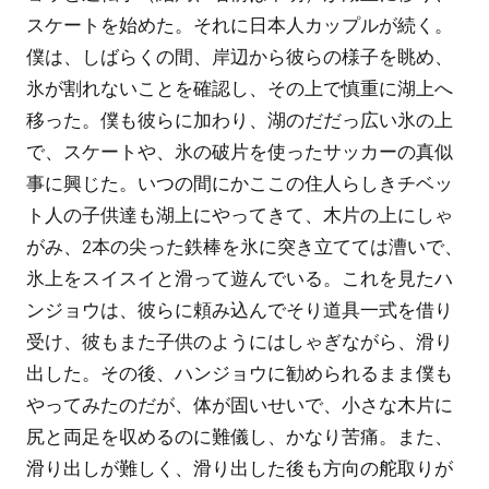
スケートを始めた。それに日本人カップルが続く。
僕は、しばらくの間、岸辺から彼らの様子を眺め、
氷が割れないことを確認し、その上で慎重に湖上へ
移った。僕も彼らに加わり、湖のだだっ広い氷の上
で、スケートや、氷の破片を使ったサッカーの真似
事に興じた。いつの間にかここの住人らしきチベッ
ト人の子供達も湖上にやってきて、木片の上にしゃ
がみ、2本の尖った鉄棒を氷に突き立てては漕いで、
氷上をスイスイと滑って遊んでいる。これを見たハ
ンジョウは、彼らに頼み込んでそり道具一式を借り
受け、彼もまた子供のようにはしゃぎながら、滑り
出した。その後、ハンジョウに勧められるまま僕も
やってみたのだが、体が固いせいで、小さな木片に
尻と両足を収めるのに難儀し、かなり苦痛。また、
滑り出しが難しく、滑り出した後も方向の舵取りが