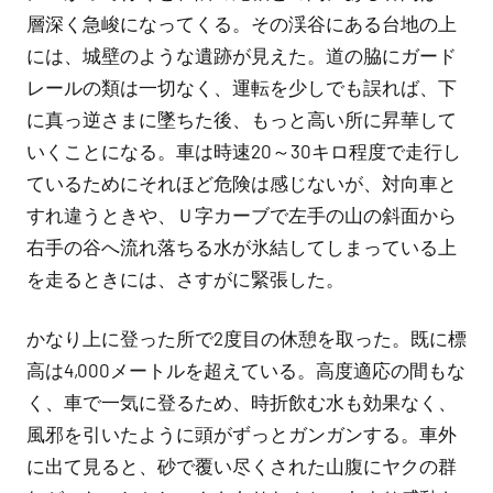
層深く急峻になってくる。その渓谷にある台地の上
には、城壁のような遺跡が見えた。道の脇にガード
レールの類は一切なく、運転を少しでも誤れば、下
に真っ逆さまに墜ちた後、もっと高い所に昇華して
いくことになる。車は時速20～30キロ程度で走行し
ているためにそれほど危険は感じないが、対向車と
すれ違うときや、Ｕ字カーブで左手の山の斜面から
右手の谷へ流れ落ちる水が氷結してしまっている上
を走るときには、さすがに緊張した。
かなり上に登った所で2度目の休憩を取った。既に標
高は4,000メートルを超えている。高度適応の間もな
く、車で一気に登るため、時折飲む水も効果なく、
風邪を引いたように頭がずっとガンガンする。車外
に出て見ると、砂で覆い尽くされた山腹にヤクの群