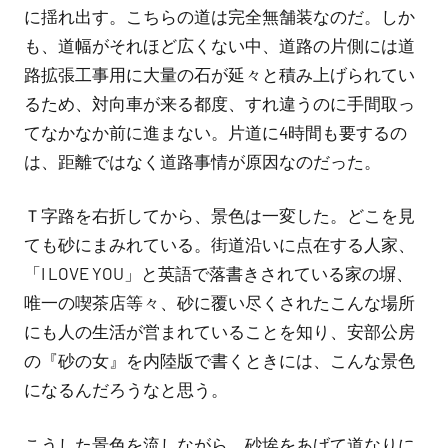
に揺れ出す。こちらの道は完全無舗装なのだ。しか
も、道幅がそれほど広くない中、道路の片側には道
路拡張工事用に大量の石が延々と積み上げられてい
るため、対向車が来る都度、すれ違うのに手間取っ
てなかなか前に進まない。片道に4時間も要するの
は、距離ではなく道路事情が原因なのだった。
Ｔ字路を右折してから、景色は一変した。どこを見
ても砂にまみれている。街道沿いに点在する人家、
「I LOVE YOU」と英語で落書きされている家の塀、
唯一の喫茶店等々、砂に覆い尽くされたこんな場所
にも人の生活が営まれていることを知り、安部公房
の『砂の女』を内陸版で書くときには、こんな景色
になるんだろうなと思う。
こうした景色を流しながら、砂埃をあげて道なりに