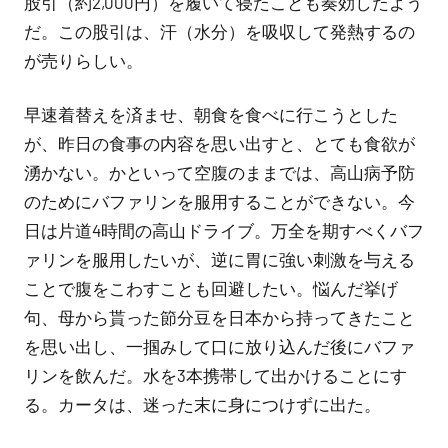
ん
股引（約2,000円）を履いて寝たことも奏効したよう
だ。この股引は、汗（水分）を吸収して発熱するの
が売りらしい。
早速着替えを済ませ、朝食を食べに行こうとした
が、昨日の食事の内容を思い出すと、とても食欲が
湧かない。かといって空腹のままでは、高山病予防
のためにバファリンを服用することができない。今
日は片道4時間の高山ドライブ。万全を期すべくバフ
ァリンを服用したいが、逆に胃に強い刺激を与える
ことで腹をこわすことも回避したい。悩んだ挙げ
句、母から貰った節分豆を日本から持ってきたこと
を思い出し、一掴みして口に放り込んだ後にバファ
リンを飲んだ。水を3本携帯して出かけることにす
る。カータは、迷った末に身につけずに出た。