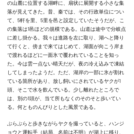
の山麓に位置する湖畔に、扇状に展開する小さな集
落が見えてきた。昔、秦では、その行政単位につい
て、5軒を里、5里を邑と設定していたそうだが、こ
の集落は1邑ほどの規模である。山道は途中で分岐点
に差し掛かる。我々は進路を左に取り、湖へと降り
て行くと、傍まで来てはじめて、湖面が向こう岸ま
で渡れるほどに一面氷で覆われていることを知っ
た。今は雲一点ない晴天だが、夜の冷え込みで凍結
してしまったようだ。ただ、湖岸の一部に氷が割れ
ている箇所があり、放し飼いにされているヤクが1
頭、そこで水を飲んでいる。少し離れたところで
は、別の1頭が、当て所もなくのそのそと歩いてい
る。何とものんびりとした風景である。
ぶらぶらと歩きながらヤクを撮っていると、ハンジ
ョウと運転手（結局、名前は不明）が湖上に移り、