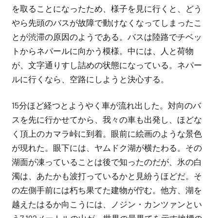
を取ることになったため、様子を見に行くと、どう
やら先頭のバスが故障で動けなくなってしまったこ
とが渋滞の原因のようである。バスは陸路でチベッ
トからネパールに向かう模様。中には、人と荷物
が、文字通りすし詰めの状態になっている。ネパー
ルに行くなら、空路にしようと決心する。
15分ほど経つとようやく車が流れ出した。対向のバ
スを先に行かせてから、我々の車も出発し、ほどな
く頂上のカマラ峠に到着。眼前に絵画のような景色
が現れた。眼下には、ヤムドク湖が横たわる。その
湖面が凍っていることは後で知ったのだが、氷の白
濁は、あたかも波打っているかと見紛うほどだ。そ
の左側手前には朽ち果てた建物が佇む。他方、湖を
越えたはるか向こうには、ノジン・カンツァンとい