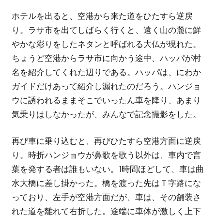
ホテルを出ると、空港から来た道をひたすら逆戻
り。ラサ市を出てしばらく行くと、遠く山の麓に鮮
やかな彩りをしたネタンと呼ばれる大仏が現れた。
ちょうど空港からラサ市に向かう途中、ハッパが村
名を紹介してくれた辺りである。ハッパは、にわか
ガイドだけあって紹介し漏れたのだろう。ハンジョ
ウに誘われるままそこでいったん車を降り、あまり
気乗りはしなかったが、みんなで記念撮影をした。
再び車に乗り込むと、再びひたすら空港方面に逆戻
り。時折ハンジョウが鼻歌を歌う以外は、車内で言
葉を発する者は誰もいない。1時間ほどして、車は曲
水大橋に差し掛かった。橋を渡った先はＴ字路にな
っており、左手が空港方面だが、車は、その舗装さ
れた道を離れて右折した。途端に車体が激しく上下