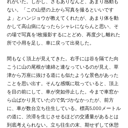
れがいた。しかし、さもありなんと、あまり感動も
ない。「この山壁の上から写真を撮るといいです
よ」とハンジョウが教えてくれたが、あまり体を動
かして高山病になったらシャレにならんと思い、そ
の場で写真を1枚撮影するにとどめ、再度少し離れた
所で小用を足し、車に戻って出発した。
間もなく頂上が見えてきた。右手には谷を隔てた向
こうに山の尾根が連綿と連なっているのが見え、草
津から万座に抜ける道にも似たような景色があった
ことを思い出す。そんな感慨に耽っていると、頂上
を目の前にして、車が突如停止した。今まで車窓か
ら山ばかり見ていたので気づかなかったが、前方
に、車が数台立ち往生している。標高5,000メートル
の道に、渋滞を生じさせるほどの交通量があるとは
到底考えられない。立ち往生の末、期せずして休憩