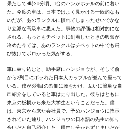
果たして9時20分頃、1台のバンがホテルの前に着い
た。今度の車は、日本ではよく見かける一般的なも
のだが、あのランクルに慣れてしまったせいでかな
り立派な高級車に思えた。事物の評価は相対的にな
される。もっともチベットに到着したときの興奮が
冷めた今では、あのランクルはチベットの中でも飛
び抜けてボロかった気がする。
車に乗り込むと、助手席にハンジョウが、そして前
から2列目にボラれた日本人カップルが並んで座って
いる。僕が3列目の窓側に腰をかけ、互いに簡単な自
己紹介をしていると車は走り出した。彼らはともに
東京の板橋から来た大学生ということだった。僕
は、東京から来た会社員で、予めハンジョウに指示
されていた通り、ハンジョウの日本語の先生の知り
合いだと自己紹介した。理由は分からずじまいだが