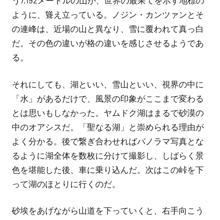
う7,192メートルの山が、世界の最果てを示す地標の
ように、聳え立っている。ノジン・カンツァンとそ
の連峰は、近場の山と異なり、雪に覆われて真っ白
だ。その色の違いが格の違いを感じさせるようであ
る。
それにしても、湖といい、雪山といい、視界の中に
「水」があるだけで、風景の印象がここまで変わる
とは思いもしなかった。ヤムドク湖はまるで砂漠の
中のオアシスだ。「聖なる湖」と崇められる理由が
よく分かる。後で繋ぎ合わせればパノラマ写真とな
るように湖全体を数枚に分けて撮影し、しばらく景
色を堪能した後、車に乗り込んだ。次はこの峠を下
って湖のほとりに行くのだ。
砂埃をあげながら山道を下っていくと、右手向こう