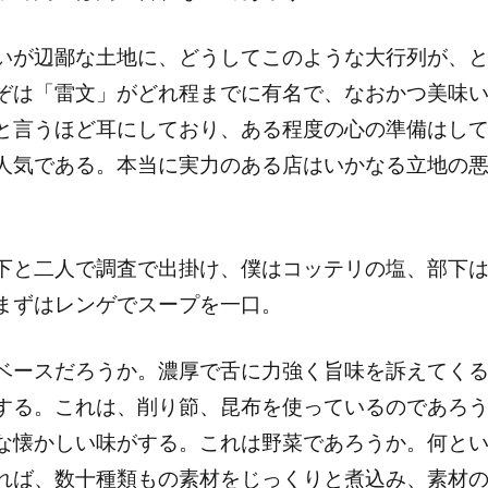
いが辺鄙な土地に、どうしてこのような大行列が、
ぞは「雷文」がどれ程までに有名で、なおかつ美味
と言うほど耳にしており、ある程度の心の準備はし
人気である。本当に実力のある店はいかなる立地の
下と二人で調査で出掛け、僕はコッテリの塩、部下
まずはレンゲでスープを一口。
ベースだろうか。濃厚で舌に力強く旨味を訴えてく
する。これは、削り節、昆布を使っているのであろ
な懐かしい味がする。これは野菜であろうか。何と
れば、数十種類もの素材をじっくりと煮込み、素材