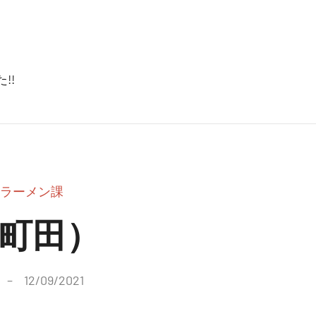
!!
ラーメン課
（町田）
12/09/2021
コ
メ