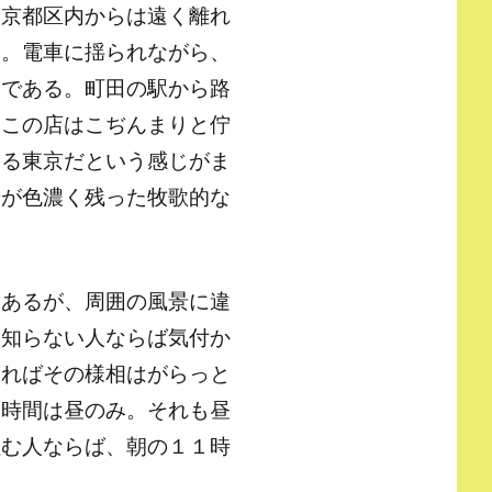
東京都区内からは遠く離れ
く。電車に揺られながら、
」である。町田の駅から路
、この店はこぢんまりと佇
ゆる東京だという感じがま
緒が色濃く残った牧歌的な
はあるが、周囲の風景に違
も知らない人ならば気付か
なればその様相はがらっと
業時間は昼のみ。それも昼
住む人ならば、朝の１１時