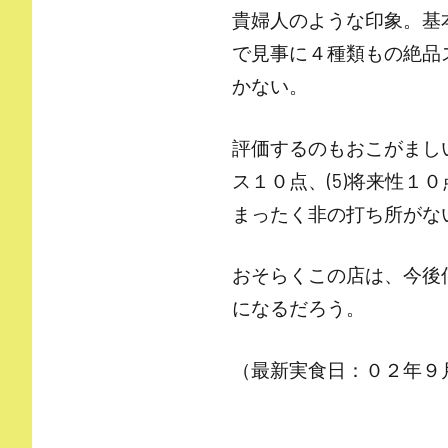
貴婦人のような印象。基
で見事に４種類もの絶品
かない。
評価するのもおこがましいと
ス１０点、(5)将来性
まったく非の打ち所がな
おそらくこの店は、今後
になるだろう。
（最新実食日：０２年９