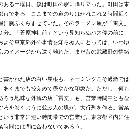
ン
のある土曜日、僕は町田の駅に降り立った。町田は
ト
都市である。ここまでの道のりはかれこれ２時間近
は
屋に胸ふくらませていた。そのラーメン屋が「雷文
あ
０分。「菅原神社前」という見知らぬバス停の前に
り
およそ東京郊外の事情を知らぬ人にとっては、いわ
ま
京のイメージから遠く離れた、まだ昔の武蔵野の情
せ
ん
と書かれた店の白い屋根も、ネーミングこそ過激で
。あくまでも控えめで穏やかな印象だ。ただし、何
あろう地味な外観の店「雷文」も、営業時間中とも
ぐろを巻くように並ぶ人の塊が、大行列を作る。営
という非常に短い時間帯での営業だ。東京都区内に
業時間には間に合わないであろう。