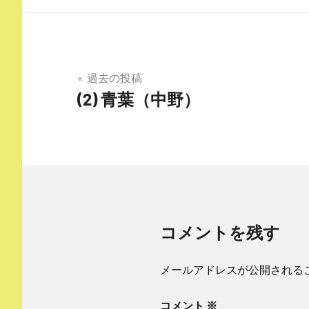
投
過去の投稿
(2) 青葉（中野）
稿
ナ
ビ
ゲ
ー
コメントを残す
シ
ョ
メールアドレスが公開される
ン
コメント
※