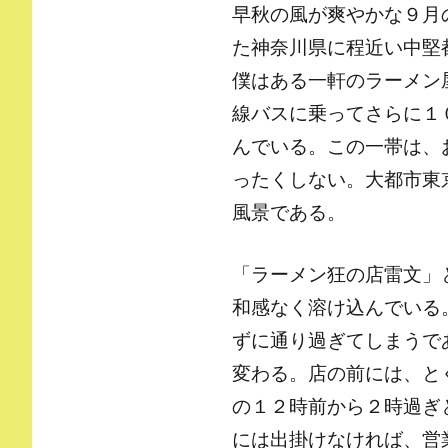
早秋の風が爽やかな９月
た神奈川県に程近い中堅
僕はある一軒のラーメン
線バスに乗ってさらに１
んでいる。この一帯は、
ったくしない。大都市東
風景である。
「ラーメン狂の店雷文」
和感なく溶け込んでいる
ずに通り過ぎてしまうで
変わる。店の前には、と
の１２時前から２時過ぎ
には出掛けなければ、営