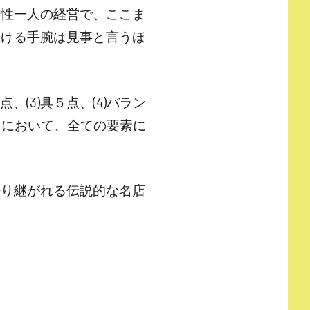
女性一人の経営で、ここま
続ける手腕は見事と言うほ
、(3)具５点、(4)バラン
りにおいて、全ての要素に
語り継がれる伝説的な名店