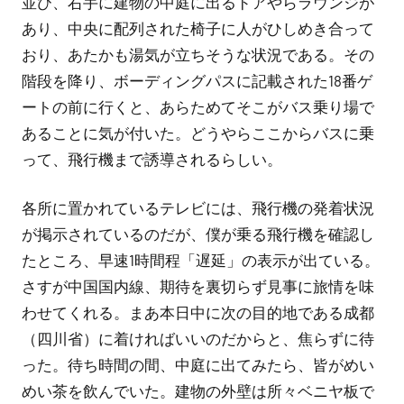
ん
並び、右手に建物の中庭に出るドアやらラウンジが
あり、中央に配列された椅子に人がひしめき合って
おり、あたかも湯気が立ちそうな状況である。その
階段を降り、ボーディングパスに記載された18番ゲ
ートの前に行くと、あらためてそこがバス乗り場で
あることに気が付いた。どうやらここからバスに乗
って、飛行機まで誘導されるらしい。
各所に置かれているテレビには、飛行機の発着状況
が掲示されているのだが、僕が乗る飛行機を確認し
たところ、早速1時間程「遅延」の表示が出ている。
さすが中国国内線、期待を裏切らず見事に旅情を味
わせてくれる。まあ本日中に次の目的地である成都
（四川省）に着ければいいのだからと、焦らずに待
った。待ち時間の間、中庭に出てみたら、皆がめい
めい茶を飲んでいた。建物の外壁は所々ベニヤ板で