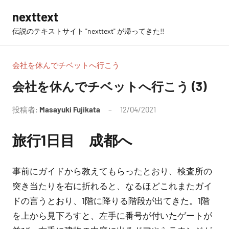
コ
nexttext
ン
伝説のテキストサイト "nexttext" が帰ってきた!!
テ
ン
ツ
会社を休んでチベットへ行こう
へ
会社を休んでチベットへ行こう (3)
ス
キ
投稿者:
Masayuki Fujikata
12/04/2021
コ
ッ
メ
プ
旅行1日目 成都へ
ン
ト
は
事前にガイドから教えてもらったとおり、検査所の
あ
突き当たりを右に折れると、なるほどこれまたガイ
り
ドの言うとおり、1階に降りる階段が出てきた。1階
ま
を上から見下ろすと、左手に番号が付いたゲートが
せ