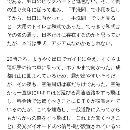
である。羽田のビッグバードと遜色ない。そこで例
の通り矢印に従って進み、「手洗間」で小用を足し
てから、出口に向かった。「手洗間」でふと見る
と、大用のトイレは和式であった。てっきり和式は
その名の通り、日本だけに存在するのかと思ってい
たが、本当は亜式＝アジア式なのかもしれない。
20時ごろ、ようやく出口でガイドに会え、すぐさま
運転手の待つ車に乗って、ホテルまで向かった。成
都は山に囲まれているため、霧が出やすいそうだ
が、その夜も、空港周辺は霧だらけであった。空港
から一直線に10キロほど延びる高速道路をすっ飛ば
し、料金所では驚くべきことにＥＴＣが設置されて
いるのだが、これを通過し、一般道路に入ってから
もがらがらの道をすっ飛ばし、これまた驚くべきこ
とに発光ダイオード式の信号機が設置されているの